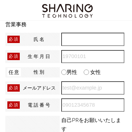
営業事務
氏名
必須
生年月日
必須
男性
女性
任意
性別
メールアドレス
必須
電話番号
必須
自己PRをお願いいたしま
す