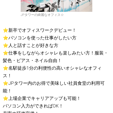
JPタワーの綺麗なオフィス☆
⭐️
️新卒でオフィスワークデビュー！
⭐️
️️パソコンを使った仕事がしたい方
⭐️
️️人と話すことが好きな方
⭐️
️仕事をしながらオシャレも楽しみたい方！服装・
髪色・ピアス・ネイル自由！
⭐️
️名駅徒歩1分の利便性の高いオシャレなオフィ
ス！
⭐️
️JPタワー内のお得で美味しい社員食堂の利用可
能！
⭐️
️上場企業でキャリアアップも可能！
パソコン入力ができればOK！