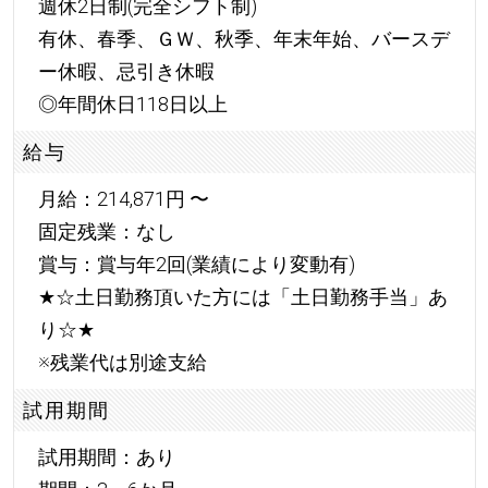
週休2日制(完全シフト制)
有休、春季、ＧＷ、秋季、年末年始、バースデ
ー休暇、忌引き休暇
◎年間休日118日以上
給与
月給：214,871円 〜
固定残業：なし
賞与：賞与年2回(業績により変動有)
★
☆土日勤務頂いた方には「土日勤務手当」あ
り☆
★
※残業代は別途支給
試用期間
試用期間：あり