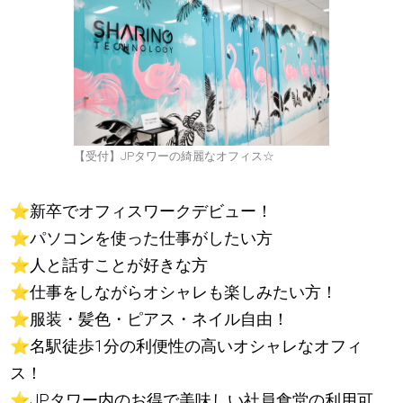
【受付】JPタワーの綺麗なオフィス☆
⭐️
️新卒でオフィスワークデビュー！
⭐️
️️パソコンを使った仕事がしたい方
⭐️
️️人と話すことが好きな方
⭐️
️仕事をしながらオシャレも楽しみたい方！
⭐
服装・髪色・ピアス・ネイル自由！
⭐️
️名駅徒歩1分の利便性の高いオシャレなオフィ
ス！
⭐️
️JPタワー内のお得で美味しい社員食堂の利用可